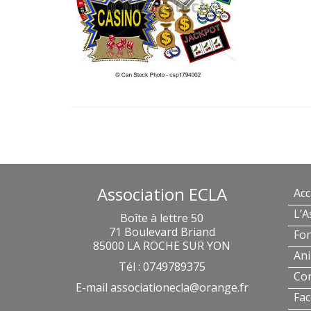
Association ECLA
Acc
L’A
Boîte à lettre 50
71 Boulevard Briand
Fo
85000 LA ROCHE SUR YON
Ani
Tél : 0749789375
Con
E-mail
associationecla@orange.fr
Fa