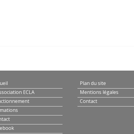
ueil
Plan du site
ssociation ECLA
Mentions légales
nctionnement
Contact
mations
tact
cebook