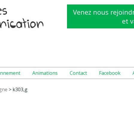
Venez nous rejoindr
et v
onnement
Animations
Contact
Facebook
ogne
>
k303,g