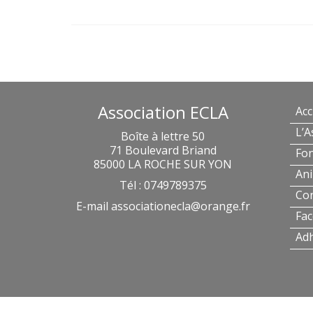
Association ECLA
Acc
L’A
Boîte à lettre 50
71 Boulevard Briand
Fo
85000 LA ROCHE SUR YON
Ani
Tél : 0749789375
Con
E-mail
associationecla@orange.fr
Fa
Ad